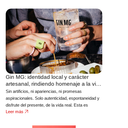
Gin MG: identidad local y carácter
artesanal, rindiendo homenaje a la vida
real y al disfrute de momentos
Sin artificios, ni apariencias, ni promesas
auténticos
aspiracionales. Solo autenticidad, espontaneidad y
disfrute del presente, de la vida real. Esta es
Leer más