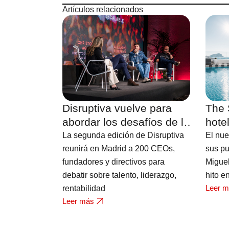
Artículos relacionados
Disruptiva vuelve para
The 
abordar los desafíos de la
hote
hostelería
Fuert
La segunda edición de Disruptiva
El nue
vista
reunirá en Madrid a 200 CEOs,
sus pu
fundadores y directivos para
Migue
debatir sobre talento, liderazgo,
hito e
Leer 
rentabilidad
Leer más