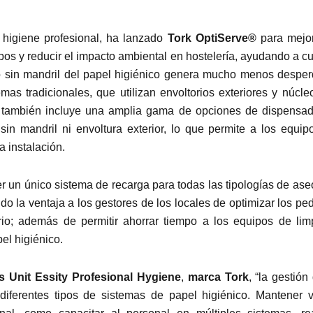
 higiene profesional, ha lanzado
Tork OptiServe®
para mejor
uipos y reducir el impacto ambiental en hostelería, ayudando a c
ño sin mandril del papel higiénico genera mucho menos desperd
as tradicionales, que utilizan envoltorios exteriores y núcle
o también incluye una amplia gama de opciones de dispensad
sin mandril ni envoltura exterior, lo que permite a los equip
a instalación.
r un único sistema de recarga para todas las tipologías de ase
do la ventaja a los gestores de los locales de optimizar los pe
io; además de permitir ahorrar tiempo a los equipos de lim
el higiénico.
s Unit Essity Profesional Hygiene
,
marca Tork
, “la gestión
iferentes tipos de sistemas de papel higiénico. Mantener v