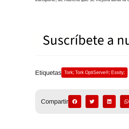
Etiquetas
Tork; Tork OptiServe®; Essity;
Compartir