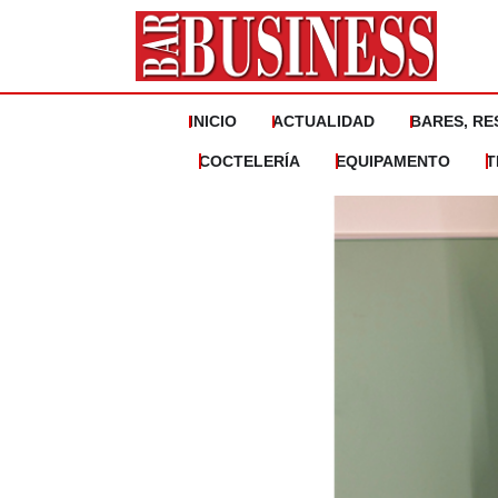
Ir
al
contenido
INICIO
ACTUALIDAD
BARES, RE
COCTELERÍA
EQUIPAMENTO
T