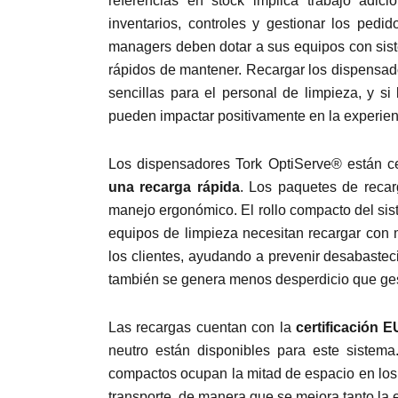
referencias en stock implica trabajo adici
inventarios, controles y gestionar los pedido
managers deben dotar a sus equipos con sistem
rápidos de mantener. Recargar los dispensado
sencillas para el personal de limpieza, y si
pueden impactar positivamente en la experienc
Los dispensadores Tork OptiServe® están ce
una recarga rápida
. Los paquetes de recar
manejo ergonómico. El rollo compacto del siste
equipos de limpieza necesitan recargar con 
los clientes, ayudando a prevenir desabasteci
también se genera menos desperdicio que ges
Las recargas cuentan con la
certificación 
neutro están disponibles para este sistema.
compactos ocupan la mitad de espacio en los 
transporte, de manera que se mejora tanto la e