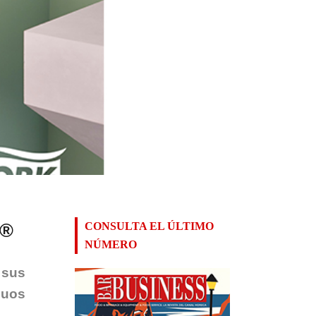
e®
CONSULTA EL ÚLTIMO
NÚMERO
 sus
duos