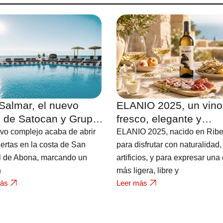
Salmar, el nuevo
ELANIO 2025, un vino
l de Satocan y Grupo
fresco, elegante y
es en Tenerife con
contemporáneo que es
vo complejo acaba de abrir
ELANIO 2025, nacido en Ribe
s al Atlántico
nuevo miembro de la
ertas en la costa de San
para disfrutar con naturalidad,
l de Abona, marcando un
bodega FERRATUS
artificios, y para expresar una
n
más ligera, libre y
más
Leer más