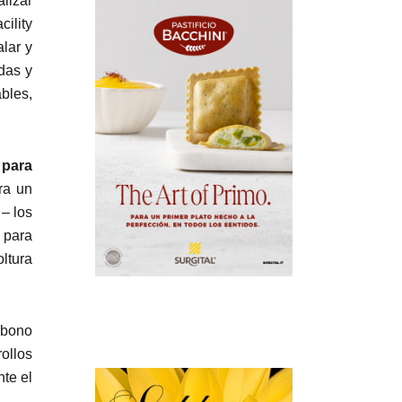
lizar
ility
alar y
das y
bles,
 para
ra un
 – los
 para
oltura
rbono
ollos
te el