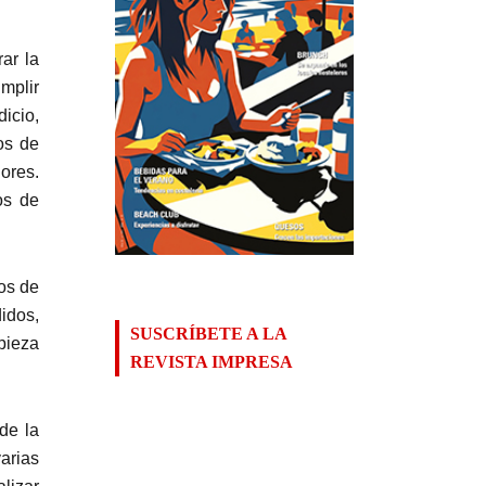
ar la
umplir
icio,
os de
ores.
os de
os de
didos,
SUSCRÍBETE A LA
pieza
REVISTA IMPRESA
 de la
arias