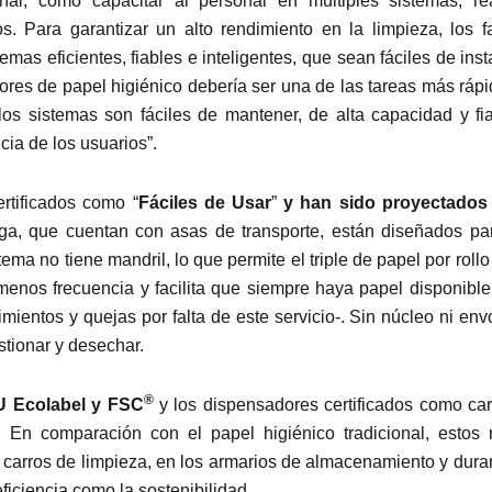
onal, como capacitar al personal en múltiples sistemas, rea
s. Para garantizar un alto rendimiento en la limpieza, los fac
as eficientes, fiables e inteligentes, que sean fáciles de inst
res de papel higiénico debería ser una de las tareas más rápi
 los sistemas son fáciles de mantener, de alta capacidad y fia
ia de los usuarios”.
rtificados como “
Fáciles de Usar
”
y han sido proyectados
ga, que cuentan con asas de transporte, están diseñados pa
ma no tiene mandril, lo que permite el triple de papel por rollo
menos frecuencia y facilita que siempre haya papel disponible
mientos y quejas por falta de este servicio-. Sin núcleo ni env
tionar y desechar.
®
EU Ecolabel y FSC
y los dispensadores certificados como ca
 En comparación con el papel higiénico tradicional, estos r
carros de limpieza, en los armarios de almacenamiento y duran
ficiencia como la sostenibilidad.