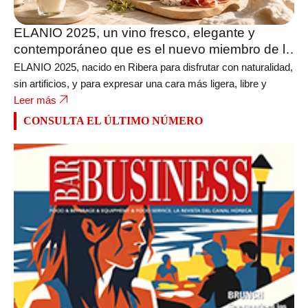
ELANIO 2025, un vino fresco, elegante y
contemporáneo que es el nuevo miembro de la
bodega FERRATUS
ELANIO 2025, nacido en Ribera para disfrutar con naturalidad,
sin artificios, y para expresar una cara más ligera, libre y
Leer más
CONSULTA EL ÚLTIMO NÚMERO