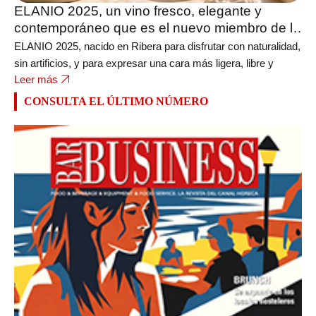
ELANIO 2025, un vino fresco, elegante y
contemporáneo que es el nuevo miembro de la
bodega FERRATUS
ELANIO 2025, nacido en Ribera para disfrutar con naturalidad,
sin artificios, y para expresar una cara más ligera, libre y
Leer más
CONSULTA EL ÚLTIMO NÚMERO