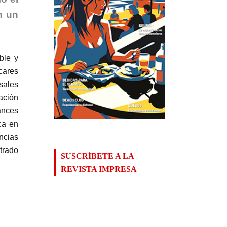
n un
ble y
cares
sales
ación
ances
ca en
ancias
trado
SUSCRÍBETE A LA
REVISTA IMPRESA