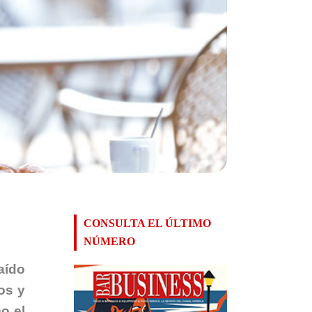
CONSULTA EL ÚLTIMO
NÚMERO
aído
os y
o el