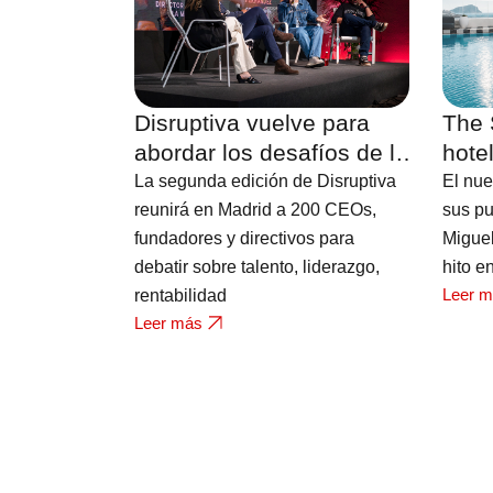
Disruptiva vuelve para
The 
abordar los desafíos de la
hote
hostelería
Fuert
La segunda edición de Disruptiva
El nue
vista
reunirá en Madrid a 200 CEOs,
sus pu
fundadores y directivos para
Migue
debatir sobre talento, liderazgo,
hito e
Leer 
rentabilidad
Leer más