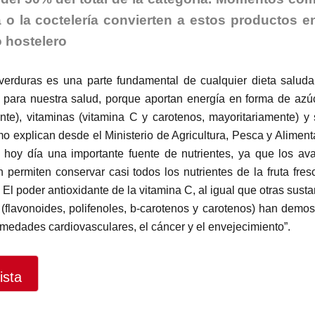
a o la coctelería convierten a estos productos e
 hostelero
verduras es una parte fundamental de cualquier dieta saluda
 para nuestra salud, porque aportan energía en forma de azú
ente), vitaminas (vitamina C y carotenos, mayoritariamente) y 
o explican desde el Ministerio de Agricultura, Pesca y Aliment
 hoy día una importante fuente de nutrientes, ya que los av
permiten conservar casi todos los nutrientes de la fruta fres
l poder antioxidante de la vitamina C, al igual que otras sust
 (flavonoides, polifenoles, b-carotenos y carotenos) han demos
rmedades cardiovasculares, el cáncer y el envejecimiento”.
ista