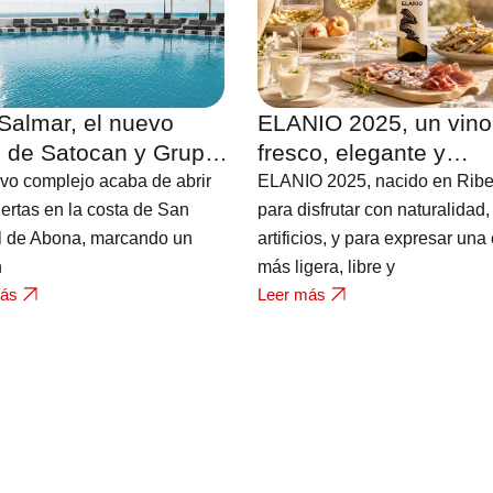
Salmar, el nuevo
ELANIO 2025, un vino
l de Satocan y Grupo
fresco, elegante y
es en Tenerife con
contemporáneo que es
vo complejo acaba de abrir
ELANIO 2025, nacido en Ribe
s al Atlántico
nuevo miembro de la
ertas en la costa de San
para disfrutar con naturalidad,
l de Abona, marcando un
bodega FERRATUS
artificios, y para expresar una
n
más ligera, libre y
más
Leer más