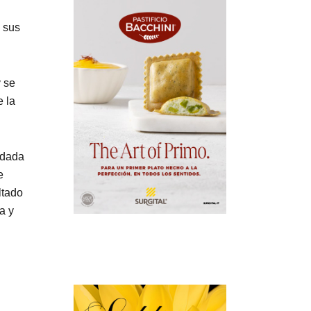
e sus
y se
e la
idada
e
ltado
a y