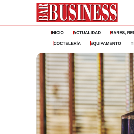
Ir
al
contenido
INICIO
ACTUALIDAD
BARES, RE
COCTELERÍA
EQUIPAMENTO
T