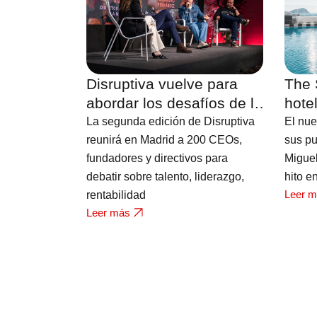
Disruptiva vuelve para
The 
abordar los desafíos de la
hote
hostelería
Fuert
La segunda edición de Disruptiva
El nue
vista
reunirá en Madrid a 200 CEOs,
sus pu
fundadores y directivos para
Migue
debatir sobre talento, liderazgo,
hito e
Leer 
rentabilidad
Leer más