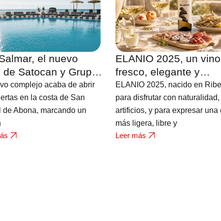
Salmar, el nuevo
ELANIO 2025, un vino
l de Satocan y Grupo
fresco, elegante y
es en Tenerife con
contemporáneo que es
vo complejo acaba de abrir
ELANIO 2025, nacido en Ribe
s al Atlántico
nuevo miembro de la
ertas en la costa de San
para disfrutar con naturalidad,
l de Abona, marcando un
bodega FERRATUS
artificios, y para expresar una
n
más ligera, libre y
más
Leer más