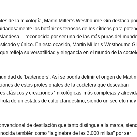
les de la mixología, Martin Miller’s Westbourne Gin destaca po
uidadosamente los botánicos terrosos de los cítricos para poten
 islandesa —reconocida por ser una de las más puras del mund
isticado y único. En esta ocasión, Martin Miller’s Westbourne G
 que refleja su versatilidad y elegancia en el mundo de la coctel
idad de ‘bartenders’. Así se podría definir el origen de Martin
iciones de estos profesionales de la coctelera que deseaban
les clásicos y creaciones ‘mixológicas’ más complejas y atrevid
fruta de un estatus de culto clandestino, siendo un secreto muy
onvencional de destilación que tanto distingue a la marca, sien
nocida también como “la ginebra de las 3.000 millas” por ser