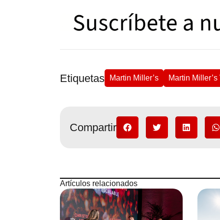
Etiquetas
Martin Miller’s
Martin Miller’
Compartir
Artículos relacionados