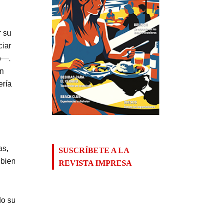
r su
ciar
o—,
in
ería
as,
SUSCRÍBETE A LA
 bien
REVISTA IMPRESA
do su