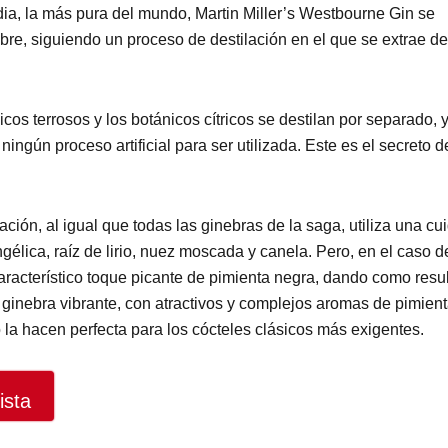
andia, la más pura del mundo, Martin Miller’s Westbourne Gin se
re, siguiendo un proceso de destilación en el que se extrae d
os terrosos y los botánicos cítricos se destilan por separado, 
ngún proceso artificial para ser utilizada. Este es el secreto d
ción, al igual que todas las ginebras de la saga, utiliza una cu
ngélica, raíz de lirio, nuez moscada y canela. Pero, en el caso d
aracterístico toque picante de pimienta negra, dando como resu
na ginebra vibrante, con atractivos y complejos aromas de pimient
la hacen perfecta para los cócteles clásicos más exigentes.
ista