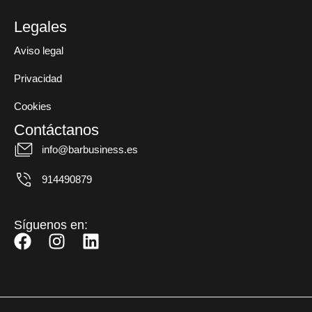
Legales
Aviso legal
Privacidad
Cookies
Contáctanos
info@barbusiness.es
914490879
Síguenos en:
F
I
L
a
n
i
c
s
n
e
t
k
b
a
e