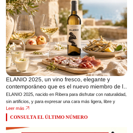
ELANIO 2025, un vino fresco, elegante y
contemporáneo que es el nuevo miembro de la
bodega FERRATUS
ELANIO 2025, nacido en Ribera para disfrutar con naturalidad,
sin artificios, y para expresar una cara más ligera, libre y
Leer más
CONSULTA EL ÚLTIMO NÚMERO