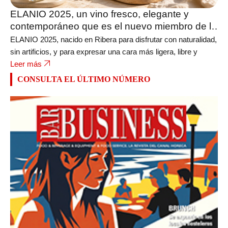
ELANIO 2025, un vino fresco, elegante y
contemporáneo que es el nuevo miembro de la
bodega FERRATUS
ELANIO 2025, nacido en Ribera para disfrutar con naturalidad,
sin artificios, y para expresar una cara más ligera, libre y
Leer más
CONSULTA EL ÚLTIMO NÚMERO