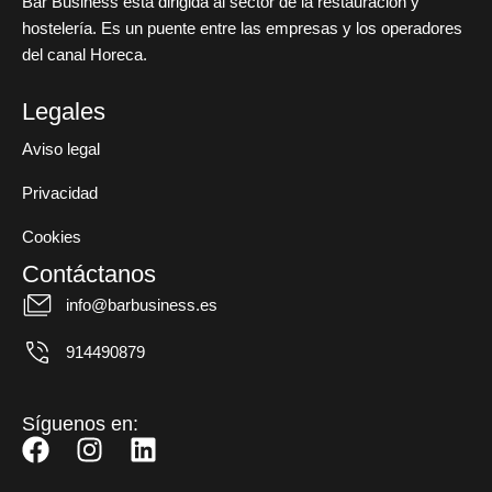
Bar Business está dirigida al sector de la restauración y
hostelería. Es un puente entre las empresas y los operadores
del canal Horeca.
Legales
Aviso legal
Privacidad
Cookies
Contáctanos
info@barbusiness.es
914490879
Síguenos en:
F
I
L
a
n
i