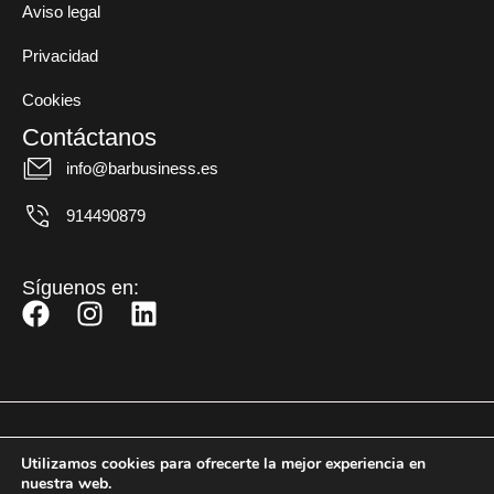
Aviso legal
Privacidad
Cookies
Contáctanos
info@barbusiness.es
914490879
Síguenos en:
F
I
L
a
n
i
c
s
n
e
t
k
b
a
e
o
g
d
© BarBusiness 2025 |
Quienes somos
Contacto
Utilizamos cookies para ofrecerte la mejor experiencia en
o
r
i
Todos los derechos
nuestra web.