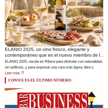
ELANIO 2025, un vino fresco, elegante y
contemporáneo que es el nuevo miembro de la
bodega FERRATUS
ELANIO 2025, nacido en Ribera para disfrutar con naturalidad,
sin artificios, y para expresar una cara más ligera, libre y
Leer más
CONSULTA EL ÚLTIMO NÚMERO