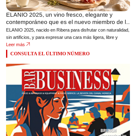
ELANIO 2025, un vino fresco, elegante y
contemporáneo que es el nuevo miembro de la
bodega FERRATUS
ELANIO 2025, nacido en Ribera para disfrutar con naturalidad,
sin artificios, y para expresar una cara más ligera, libre y
Leer más
CONSULTA EL ÚLTIMO NÚMERO