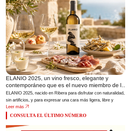
ELANIO 2025, un vino fresco, elegante y
contemporáneo que es el nuevo miembro de la
bodega FERRATUS
ELANIO 2025, nacido en Ribera para disfrutar con naturalidad,
sin artificios, y para expresar una cara más ligera, libre y
Leer más
CONSULTA EL ÚLTIMO NÚMERO