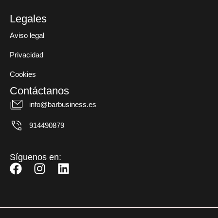
Legales
Aviso legal
Privacidad
Cookies
Contáctanos
info@barbusiness.es
914490879
Síguenos en:
F
I
L
a
n
i
c
s
n
e
t
k
b
a
e