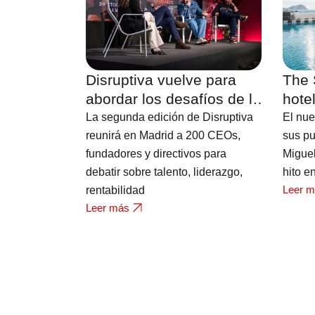
Disruptiva vuelve para
The 
abordar los desafíos de la
hote
hostelería
Fuert
La segunda edición de Disruptiva
El nue
vista
reunirá en Madrid a 200 CEOs,
sus pu
fundadores y directivos para
Migue
debatir sobre talento, liderazgo,
hito e
Leer 
rentabilidad
Leer más