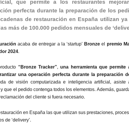
ficial, que permite a los restaurantes mejora
ación perfecta durante la preparación de los ped
 cadenas de restauración en España utilizan ya
das más de 100.000 pedidos mensuales de ‘delive
uración
acaba de entregar a la ‘startup’
Bronze
el
premio M
dor 2024
.
roducto
“Bronze Tracker”
,
una herramienta que permite 
rantizar una operación perfecta durante la preparación d
a de visión computarizada e inteligencia artificial, asiste 
y que el pedido contenga todos los elementos. Además, guard
reclamación del cliente si fuera necesario.
stauración en España las que utilizan sus prestaciones, proce
 de ‘delivery’.