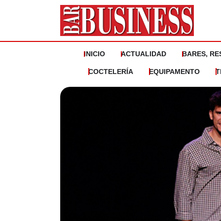
Ir
al
contenido
INICIO
ACTUALIDAD
BARES, RE
COCTELERÍA
EQUIPAMENTO
T