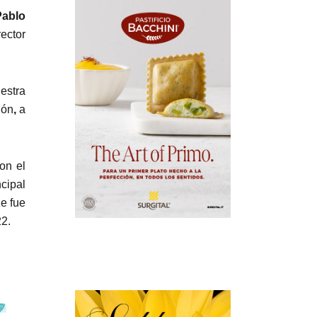
Pablo
rector
estra
ión
,
a
on el
ncipal
e fue
2.