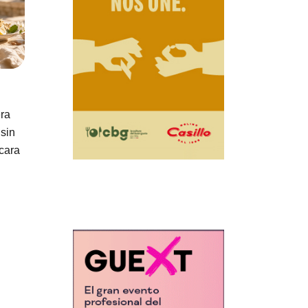
 el
ra
 sin
 cara