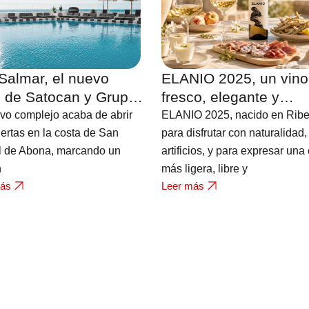
Salmar, el nuevo
ELANIO 2025, un vino
l de Satocan y Grupo
fresco, elegante y
es en Tenerife con
contemporáneo que es
vo complejo acaba de abrir
ELANIO 2025, nacido en Ribe
s al Atlántico
nuevo miembro de la
ertas en la costa de San
para disfrutar con naturalidad,
l de Abona, marcando un
bodega FERRATUS
artificios, y para expresar una
n
más ligera, libre y
más
Leer más