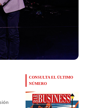
CONSULTA EL ÚLTIMO
NÚMERO
sión