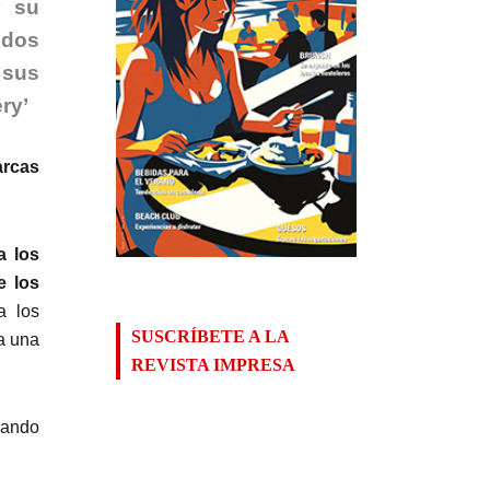
r su
idos
 sus
ry’
arcas
a los
e los
a los
SUSCRÍBETE A LA
a una
REVISTA IMPRESA
sando