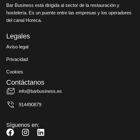
Bar Business está dirigida al sector de la restauración y
hostelería. Es un puente entre las empresas y los operadores
del canal Horeca.
Legales
Aviso legal
Privacidad
Cookies
Contáctanos
info@barbusiness.es
914490879
Síguenos en:
F
I
L
a
n
i