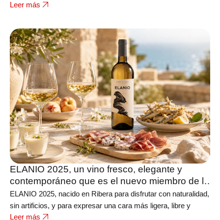
Leer más
ELANIO 2025, un vino fresco, elegante y
contemporáneo que es el nuevo miembro de la
bodega FERRATUS
ELANIO 2025, nacido en Ribera para disfrutar con naturalidad,
sin artificios, y para expresar una cara más ligera, libre y
Leer más