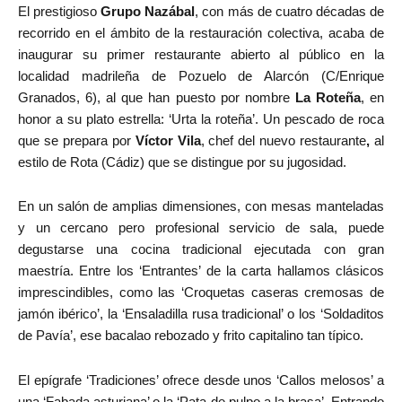
El prestigioso
Grupo Nazábal
, con más de cuatro décadas de
recorrido en el ámbito de la restauración colectiva, acaba de
inaugurar su primer restaurante abierto al público en la
localidad madrileña de Pozuelo de Alarcón (C/Enrique
Granados, 6), al que han puesto por nombre
La Roteña
, en
honor a su plato estrella: ‘Urta la roteña’. Un pescado de roca
que se prepara por
Víctor Vila
, chef del nuevo restaurante
,
al
estilo de Rota (Cádiz) que se distingue por su jugosidad.
En un salón de amplias dimensiones, con mesas manteladas
y un cercano pero profesional servicio de sala, puede
degustarse una cocina tradicional ejecutada con gran
maestría. Entre los ‘Entrantes’ de la carta hallamos clásicos
imprescindibles, como las ‘Croquetas caseras cremosas de
jamón ibérico’, la ‘Ensaladilla rusa tradicional’ o los ‘Soldaditos
de Pavía’, ese bacalao rebozado y frito capitalino tan típico.
El epígrafe ‘Tradiciones’ ofrece desde unos ‘Callos melosos’ a
una ‘Fabada asturiana’ o la ‘Pata de pulpo a la brasa’. Entrando