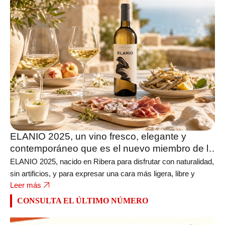
ELANIO 2025, un vino fresco, elegante y
contemporáneo que es el nuevo miembro de la
bodega FERRATUS
ELANIO 2025, nacido en Ribera para disfrutar con naturalidad,
sin artificios, y para expresar una cara más ligera, libre y
Leer más
CONSULTA EL ÚLTIMO NÚMERO