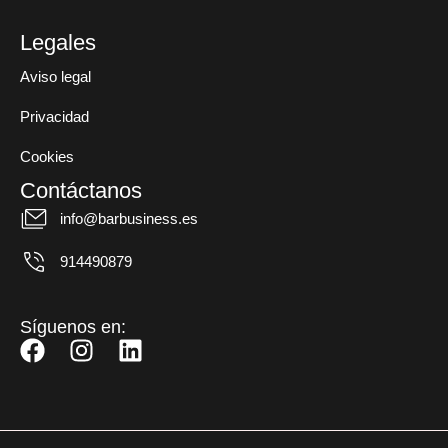
Legales
Aviso legal
Privacidad
Cookies
Contáctanos
info@barbusiness.es
914490879
Síguenos en:
F
I
L
a
n
i
c
s
n
e
t
k