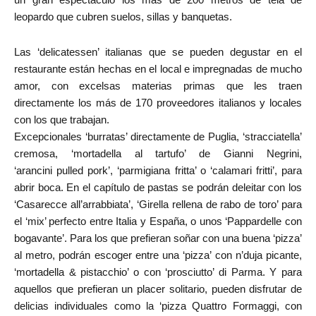
un gran espectáculo los más de 200 metros de tela de
leopardo que cubren suelos, sillas y banquetas.
Las ‘delicatessen’ italianas que se pueden degustar en el
restaurante están hechas en el local e impregnadas de mucho
amor, con excelsas materias primas que les traen
directamente los más de 170 proveedores italianos y locales
con los que trabajan.
Excepcionales ‘burratas’ directamente de Puglia, ‘stracciatella’
cremosa, ‘mortadella al tartufo’ de Gianni Negrini,
‘arancini pulled pork’, ‘parmigiana fritta’ o ‘calamari fritti’, para
abrir boca. En el capítulo de pastas se podrán deleitar con los
‘Casarecce all’arrabbiata’, ‘Girella rellena de rabo de toro’ para
el ‘mix’ perfecto entre Italia y España, o unos ‘Pappardelle con
bogavante’. Para los que prefieran soñar con una buena ‘pizza’
al metro, podrán escoger entre una ‘pizza’ con n’duja picante,
‘mortadella & pistacchio’ o con ‘prosciutto’ di Parma. Y para
aquellos que prefieran un placer solitario, pueden disfrutar de
delicias individuales como la ‘pizza Quattro Formaggi, con