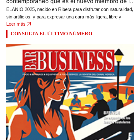
contemporáneo que es el nuevo miembro de la
bodega FERRATUS
ELANIO 2025, nacido en Ribera para disfrutar con naturalidad,
sin artificios, y para expresar una cara más ligera, libre y
Leer más
CONSULTA EL ÚLTIMO NÚMERO