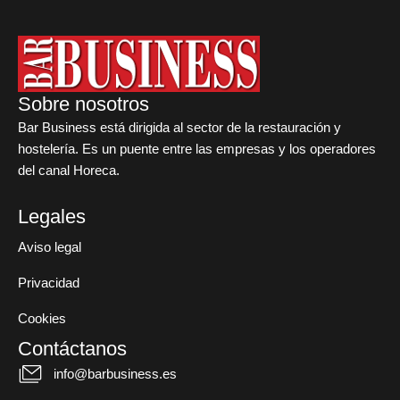
Sobre nosotros
Bar Business está dirigida al sector de la restauración y
hostelería. Es un puente entre las empresas y los operadores
del canal Horeca.
Legales
Aviso legal
Privacidad
Cookies
Contáctanos
info@barbusiness.es