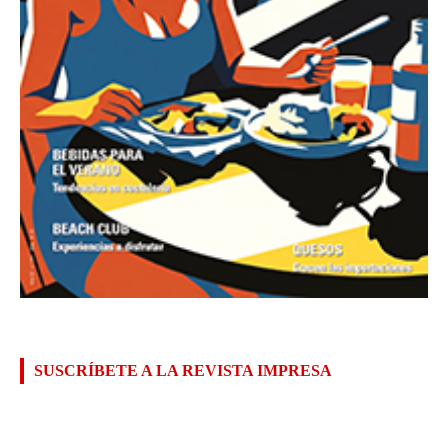
SUSCRÍBETE A LA REVISTA IMPRESA