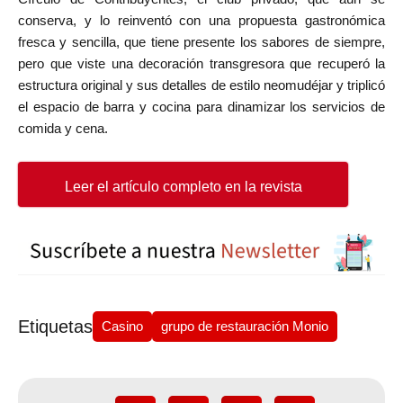
conserva, y lo reinventó con una propuesta gastronómica
fresca y sencilla, que tiene presente los sabores de siempre,
pero que viste una decoración transgresora que recuperó la
estructura original y sus detalles de estilo neomudéjar y triplicó
el espacio de barra y cocina para dinamizar los servicios de
comida y cena.
Leer el artículo completo en la revista
Etiquetas
Casino
grupo de restauración Monio