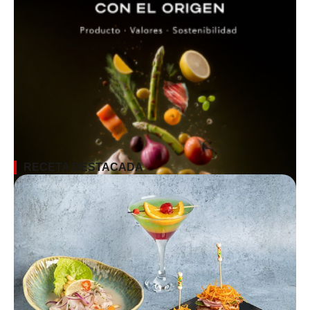
RECETA DESTACADA