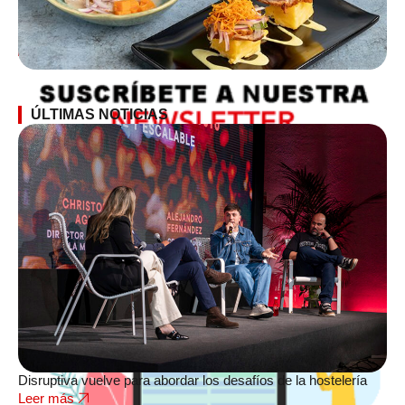
SUSCRÍBETE A LA NEWSLETTER
ÚLTIMAS NOTICIAS
Disruptiva vuelve para abordar los desafíos de la hostelería
Leer más