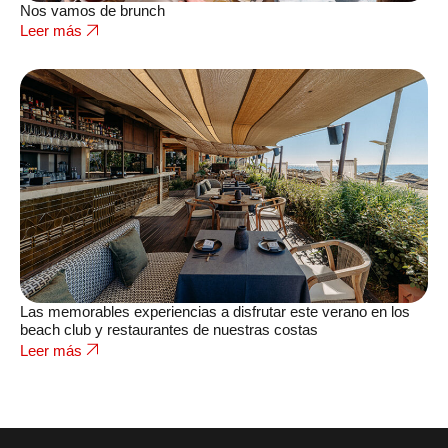
Nos vamos de brunch
Leer más
Las memorables experiencias a disfrutar este verano en los
beach club y restaurantes de nuestras costas
Leer más